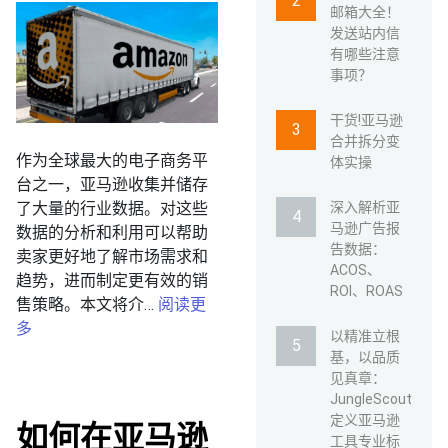
邮箱大全！
发送站内信
有哪些注意
事项？
干货!亚马逊
合并拆分变
作为全球最大的电子商务平
体实操
台之一，亚马逊收集并储存
了大量的行业数据。对这些
深入解析亚
马逊广告报
数据的分析和利用可以帮助
告数据：
卖家更好地了解市场需求和
ACOS、
趋势，进而制定更有效的销
ROI、ROAS
售策略。本文将介…
阅读更
多
以精准立根
基，以品质
见真章：
JungleScout
定义亚马逊
如何在亚马逊
工具专业标