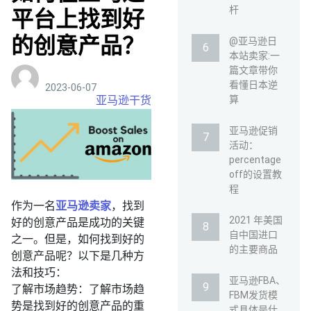
杆
平台上找到好
的创意产品？
@亚马逊日
本站卖家:一
篇文章带你
看懂日本逆
2023-06-07
亚马逊干货
算
亚马逊促销
活动：
percentage
off的设置教
程
作为一名
亚马逊卖家
，找到
2021 年美国
好的创意产品是成功的关键
自中国进口
之一。但是，如何找到好的
的主要商品
创意产品呢？以下是几种方
法和技巧：
亚马逊FBA、
了解市场趋势：了解市场趋
FBM发货模
势是找到好的创意产品的重
式具体是什