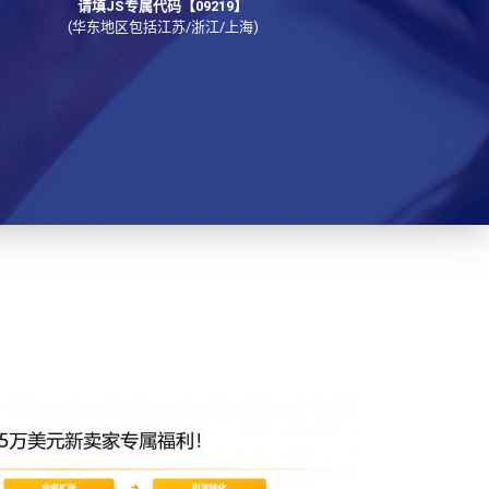
请填JS专属代码【09219】
(华东地区包括江苏/浙江/上海)