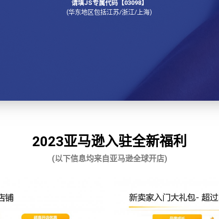
请填JS专属代码【03098】
(华东地区包括江苏/浙江/上海)
2023亚马逊入驻全新福利
(以下信息均来自亚马逊全球开店)