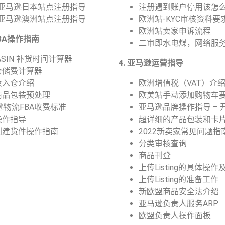
22亚马逊日本站点注册指导
注册遇到账户停用该怎
22亚马逊澳洲站点注册指导
欧洲站-KYC审核资料
欧洲站卖家申诉流程
FBA操作指南
二审即水电煤，网络服
 ASIN 补货时间计算器
4. 亚马逊运营指导
A仓储费计算器
及入仓介绍
欧洲增值税（VAT）介
A商品包装预处理
欧美站手动添加购物车
逊物流FBA收费标准
亚马逊品牌操作指导 –
操作指导
超详细的产品包装和卡
A创建货件操作指南
2022新卖家常见问题指
分类审核查询
商品刊登
上传Listing的具体操
上传Listing的准备工作
新欧盟商品安全法介绍
亚马逊负责人服务ARP
欧盟负责人操作面板