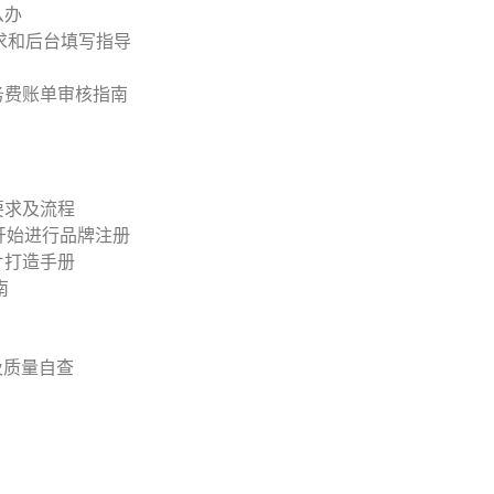
么办
要求和后台填写指导
务费账单审核指南
绍
要求及流程
 开始进行品牌注册
片打造手册
南
作及质量自查