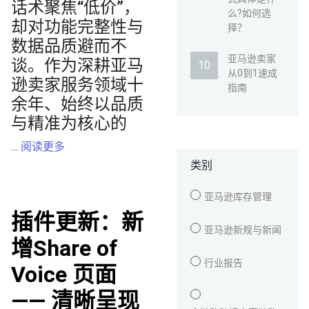
话术聚焦“低价”，
么?如何选
却对功能完整性与
择？
数据品质避而不
亚马逊卖家
谈。作为深耕亚马
从0到1速成
逊卖家服务领域十
指南
余年、始终以品质
与精准为核心的
…
阅读更多
类别
亚马逊库存管理
插件更新：新
亚马逊新规与新闻
增Share of
行业报告
Voice 页面
—— 清晰呈现