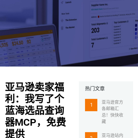
亚马逊卖家福
热门文章
利：我写了个
亚马逊官方
蓝海选品查询
各邮箱汇
总！快快收
器MCP，免费
藏
提供
亚马逊站内