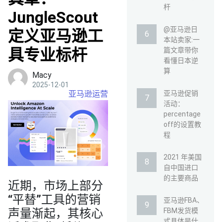
杆
JungleScout
@亚马逊日
定义亚马逊工
本站卖家:一
具专业标杆
篇文章带你
看懂日本逆
算
Macy
2025-12-01
亚马逊运营
亚马逊促销
活动：
percentage
off的设置教
程
2021 年美国
自中国进口
的主要商品
近期，市场上部分
“平替”工具的营销
亚马逊FBA、
声量渐起，其核心
FBM发货模
式具体是什