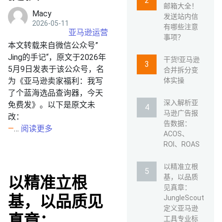
邮箱大全！
Macy
发送站内信
2026-05-11
有哪些注意
亚马逊运营
事项？
本文转载来自微信公众号”
Jing的手记“，原文于2026年
干货!亚马逊
5月9日发表于该公众号，名
合并拆分变
为《
亚马逊卖家福利：我写
体实操
了个蓝海选品查询器，今天
深入解析亚
免费发
》。以下是原文未
马逊广告报
改：
告数据：
—
…
阅读更多
ACOS、
ROI、ROAS
以精准立根
基，以品质
以精准立根
见真章：
基，以品质见
JungleScout
定义亚马逊
真章：
工具专业标