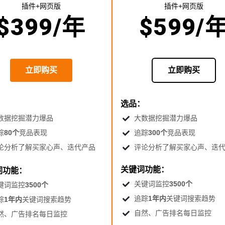
插件+网页版
插件+网页版
$
399
/年
$
599
/
立即购买
立即购买
：
选品：
数据挖掘潜力爆品
大数据挖掘潜力爆品
踪
80个
竞品表现
追踪
300个
竞品表现
论分析了解买家心声、迭代产品
评论分析了解买家心声、迭
关键词功能：
词功能：
关键词监控
3500个
键词监控
3500个
追踪
1年内
关键词搜索趋势
踪
1年内
关键词搜索趋势
自然、广告排名每日监控
然、广告排名每日监控