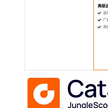
高级
自
广
高