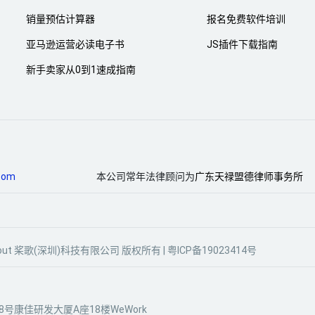
销量预估计算器
报名免费软件培训
亚马逊运营必读电子书
JS插件下载指南
新手卖家从0到1速成指南
com
本公司常年法律顾问为
广东天禄盟德律师事务所
gle Scout 桨歌(深圳)科技有限公司 版权所有 |
粤ICP备19023414号
号康佳研发大厦A座18楼WeWork