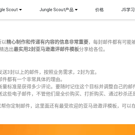
le Scout
Jungle Scout产品
价格
JS学
所以
精心制作和传递有内容的信息非常重要
，每封邮件都有可能被
也精选出
最实用2封亚马逊邀评邮件模板
分享给各位。
发送3封以上的邮件，按照业务需求，2封为宜。
邮件都有一个非常具体的理由。
衡量标准是获得多少评论。要随时记住这个目标并调整自己的邮
送这些电子邮件，不管他们是全价购买、打折购买、通过秒杀还
以帮你定制邮件，这里面还有最受欢迎的亚马逊邀评模板，可以在J
！