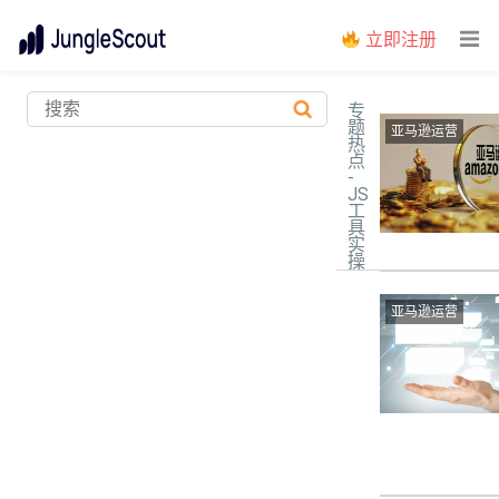
立即注册
专
题
亚马逊运营
热
点
-
JS
工
具
实
操
亚马逊运营