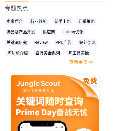
专题热点
卖家后台
行业趋势
新手上路
旺季策略
选品及产品开发
供应商
Listing优化
关键词研究
Review
PPC广告
站外引流
JS功能介绍
百万美金系列
JS工具实操
查看更多 >>
FBA相关知识
JS
账号关联
亚马逊直播
亚马逊卖家
prime day
爆款打造
亚马逊政策
cpc广告
亚马逊物流
亚马逊A+页面
海卖助手
亚马逊精铺
亚马逊变体
亚马逊主图
亚马逊账号
亚马逊流量
亚马逊库存
亚马逊跟卖
亚马逊运营
亚马逊购物车
亚马逊listing