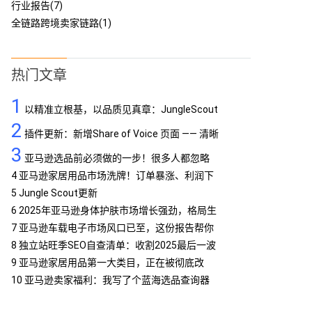
行业报告(7)
全链路跨境卖家链路(1)
热门文章
1
以精准立根基，以品质见真章：JungleScout
2
定义亚马逊工具专业标杆
插件更新：新增Share of Voice 页面 —— 清晰
3
呈现品牌竞争格局
亚马逊选品前必须做的一步！很多人都忽略
了…
4
亚马逊家居用品市场洗牌！订单暴涨、利润下
滑，你跟上了吗？
5
Jungle Scout更新
6
2025年亚马逊身体护肤市场增长强劲，格局生
变
7
亚马逊车载电子市场风口已至，这份报告帮你
抢占先机
8
独立站旺季SEO自查清单：收割2025最后一波
流量
9
亚马逊家居用品第一大类目，正在被彻底改
写！
10
亚马逊卖家福利：我写了个蓝海选品查询器
MCP，免费提供