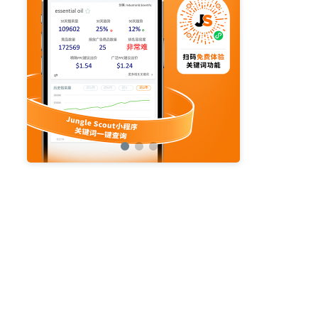
亚马逊活动
亚马逊开店
亚马逊瑞典站
亚马逊品牌备案
亚马逊运营直播
亚马逊官方直播
亚马逊选品直播
亚马逊优惠券
亚马逊ASIN
listing优化
亚马逊主题
差评
亚马逊排名
关键词
政策
listing
爆款最新
引流
运营
购物车
fba
站外
vat
re
选品
list