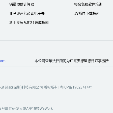
销量预估计算器
报名免费软件培训
亚马逊运营必读电子书
JS插件下载指南
新手卖家从0到1速成指南
com
本公司常年法律顾问为
广东天禄盟德律师事务所
gle Scout 桨歌(深圳)科技有限公司 版权所有 |
粤ICP备19023414号
号康佳研发大厦A座18楼WeWork