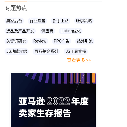
专题热点
卖家后台
行业趋势
新手上路
旺季策略
选品及产品开发
供应商
Listing优化
关键词研究
Review
PPC广告
站外引流
JS功能介绍
百万美金系列
JS工具实操
查看更多 >>
FBA相关知识
JS
账号关联
亚马逊直播
亚马逊卖家
prime day
爆款打造
亚马逊政策
cpc广告
亚马逊物流
亚马逊A+页面
海卖助手
亚马逊精铺
亚马逊变体
亚马逊主图
亚马逊账号
亚马逊流量
亚马逊库存
亚马逊跟卖
亚马逊运营
亚马逊购物车
亚马逊listing