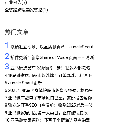
行业报告(7)
全链路跨境卖家链路(1)
热门文章
1
以精准立根基，以品质见真章：JungleScout
2
定义亚马逊工具专业标杆
插件更新：新增Share of Voice 页面 —— 清晰
3
呈现品牌竞争格局
亚马逊选品前必须做的一步！很多人都忽略
了…
4
亚马逊家居用品市场洗牌！订单暴涨、利润下
滑，你跟上了吗？
5
Jungle Scout更新
6
2025年亚马逊身体护肤市场增长强劲，格局生
变
7
亚马逊车载电子市场风口已至，这份报告帮你
抢占先机
8
独立站旺季SEO自查清单：收割2025最后一波
流量
9
亚马逊家居用品第一大类目，正在被彻底改
写！
10
亚马逊卖家福利：我写了个蓝海选品查询器
MCP，免费提供