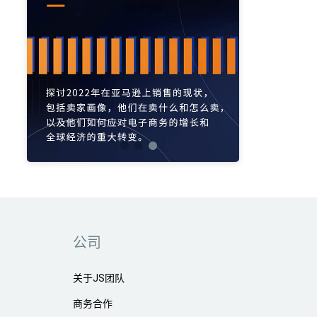
亚马逊活动
亚马逊开店
亚马逊瑞典站
亚马逊品牌备案
亚马逊运营直播
亚马逊官方直播
亚马逊选品直播
亚马逊优惠券
亚马逊ASIN
listing优化
亚马逊主题
差评
亚马逊排名
关键词
政策
listing
爆款最新
引流
运营
购物车
fba
站外
vat
re
选品
list
公司
关于JS团队
商务合作