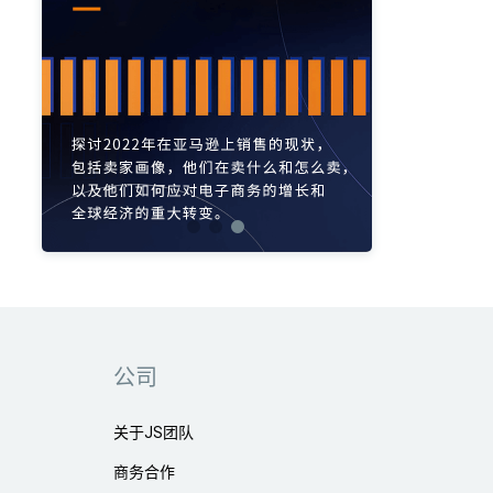
亚马逊活动
亚马逊开店
亚马逊瑞典站
亚马逊品牌备案
亚马逊运营直播
亚马逊官方直播
亚马逊选品直播
亚马逊优惠券
亚马逊ASIN
listing优化
亚马逊主题
差评
亚马逊排名
关键词
政策
listing
爆款最新
引流
运营
购物车
fba
站外
vat
re
选品
list
公司
关于JS团队
商务合作