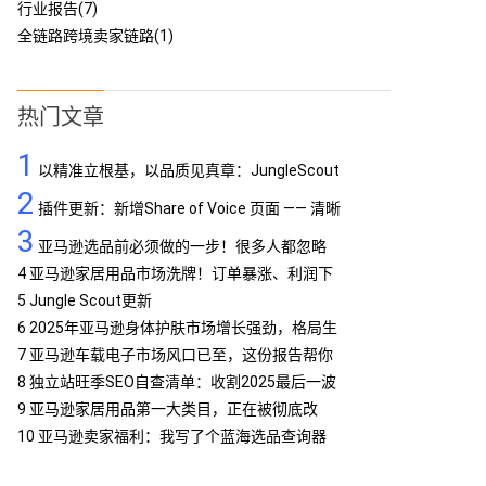
行业报告(7)
全链路跨境卖家链路(1)
热门文章
1
以精准立根基，以品质见真章：JungleScout
2
定义亚马逊工具专业标杆
插件更新：新增Share of Voice 页面 —— 清晰
3
呈现品牌竞争格局
亚马逊选品前必须做的一步！很多人都忽略
了…
4
亚马逊家居用品市场洗牌！订单暴涨、利润下
滑，你跟上了吗？
5
Jungle Scout更新
6
2025年亚马逊身体护肤市场增长强劲，格局生
变
7
亚马逊车载电子市场风口已至，这份报告帮你
抢占先机
8
独立站旺季SEO自查清单：收割2025最后一波
流量
9
亚马逊家居用品第一大类目，正在被彻底改
写！
10
亚马逊卖家福利：我写了个蓝海选品查询器
MCP，免费提供