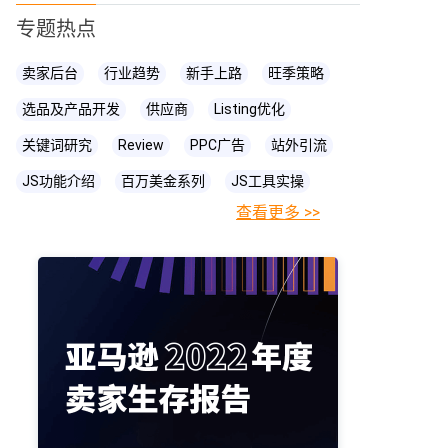
专题热点
卖家后台
行业趋势
新手上路
旺季策略
选品及产品开发
供应商
Listing优化
关键词研究
Review
PPC广告
站外引流
JS功能介绍
百万美金系列
JS工具实操
查看更多 >>
FBA相关知识
JS
账号关联
亚马逊直播
亚马逊卖家
prime day
爆款打造
亚马逊政策
cpc广告
亚马逊物流
亚马逊A+页面
海卖助手
亚马逊精铺
亚马逊变体
亚马逊主图
亚马逊账号
亚马逊流量
亚马逊库存
亚马逊跟卖
亚马逊运营
亚马逊购物车
亚马逊listing