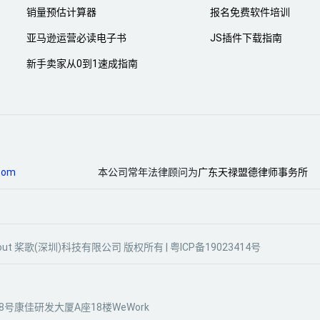
销量预估计算器
报名免费软件培训
亚马逊运营必读电子书
JS插件下载指南
新手卖家从0到1速成指南
com
本公司常年法律顾问为
广东天禄盟德律师事务所
gle Scout 桨歌(深圳)科技有限公司 版权所有 |
粤ICP备19023414号
号康佳研发大厦A座18楼WeWork