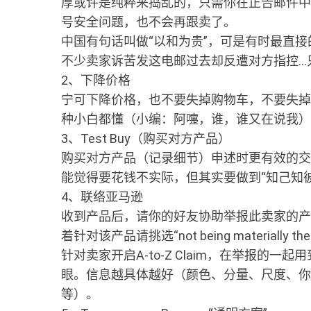
厚或许是纯粹来捣乱的，只需你在正告邮件中
号安全问题，也不会再跟卖了。
中国有句话叫做“以和为贵”，可是有时最直
不少卖家诉苦发这电邮过去却反遭对方指控…
2、下降价格
宁可下降价格，也不要失掉购物车，不要失掉
种小白都懂（小编：阿嚏，谁，谁又在说我）
3、Test Buy（购买对方产品）
购买对方产品（记录细节）申述时更有效的交
能觉得要花钱不实际，但其实要做到“知己知
4、联络亚马逊
收到产品后，请你的好友协助举报此卖家的产品是假的，
着针对该产品请挑选“not being materially the
针对卖家开启A-to-Z Claim，在举报的一起用到“f
眼。信息越具体越好（颜色、分量、尺度、你
等）。