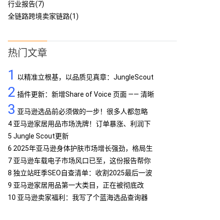
行业报告(7)
全链路跨境卖家链路(1)
热门文章
1
以精准立根基，以品质见真章：JungleScout
2
定义亚马逊工具专业标杆
插件更新：新增Share of Voice 页面 —— 清晰
3
呈现品牌竞争格局
亚马逊选品前必须做的一步！很多人都忽略
了…
4
亚马逊家居用品市场洗牌！订单暴涨、利润下
滑，你跟上了吗？
5
Jungle Scout更新
6
2025年亚马逊身体护肤市场增长强劲，格局生
变
7
亚马逊车载电子市场风口已至，这份报告帮你
抢占先机
8
独立站旺季SEO自查清单：收割2025最后一波
流量
9
亚马逊家居用品第一大类目，正在被彻底改
写！
10
亚马逊卖家福利：我写了个蓝海选品查询器
MCP，免费提供