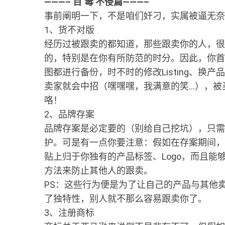
———– 百‘毒’不侵篇———–
事前阐明一下，不是咱们奸刁，实属被逼无奈
1、货不对版
经历过被跟卖的都知道，那些跟卖你的人，很
的，特别是在你有所防范的时分。因此，你首先要
图都进行备份，时不时的修改Listing、换
卖家就会中招（嘿嘿嘿，我满意的笑…），被
咯！
2、品牌存案
品牌存案是必定要的（别给自己挖坑），只需
护。可是有一点你要注意：假如在存案期间，有卖
贴上归于你独有的产品标签、Logo，而且
方法来防止其他人的跟卖。
PS：这些行为便是为了让自己的产品与其他
了独特性，别人就不那么容易跟卖你了。
3、注册商标