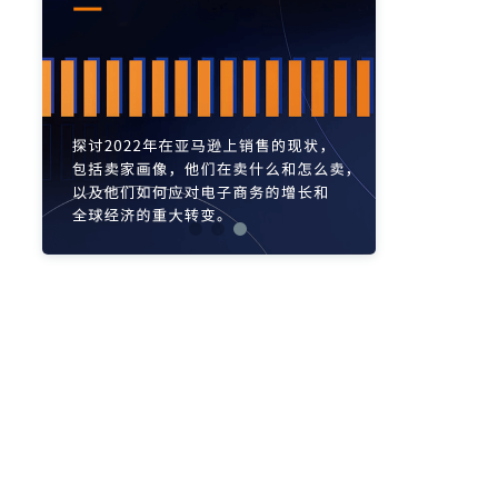
亚马逊活动
亚马逊开店
亚马逊瑞典站
亚马逊品牌备案
亚马逊运营直播
亚马逊官方直播
亚马逊选品直播
亚马逊优惠券
亚马逊ASIN
listing优化
亚马逊主题
差评
亚马逊排名
关键词
政策
listing
爆款最新
引流
运营
购物车
fba
站外
vat
re
选品
list