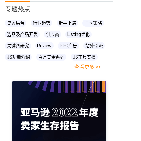
专题热点
卖家后台
行业趋势
新手上路
旺季策略
选品及产品开发
供应商
Listing优化
关键词研究
Review
PPC广告
站外引流
JS功能介绍
百万美金系列
JS工具实操
查看更多 >>
FBA相关知识
JS
账号关联
亚马逊直播
亚马逊卖家
prime day
爆款打造
亚马逊政策
cpc广告
亚马逊物流
亚马逊A+页面
海卖助手
亚马逊精铺
亚马逊变体
亚马逊主图
亚马逊账号
亚马逊流量
亚马逊库存
亚马逊跟卖
亚马逊运营
亚马逊购物车
亚马逊listing