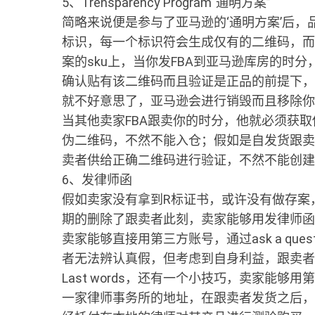
5、Trensparency Program“通明方案”
简略来说便是参与了亚马逊的‘通明方案’后
标识，每一个标识符会生成仅有的二维码，而
案的sku上，当你发FBA到亚马逊库房的时
确认贴有该二维码而且验证是正品的前提下，
就不好意思了，亚马逊会进行销毁而且移除你
当其他卖家FBA跟卖你的时分，他就必须获
伪二维码，不然不能入仓；假如是自发货跟卖，他
卖者供给正确二维码进行验证，不然不能创建该l
6、发律师函
假如卖家没有拿到R标证书，或许没有做存案
期的删除了跟卖者此刻，卖家能够用发律师函
卖家能够直接用第三方账号，通过ask a qu
者无法辨认真假，但考虑到自身利益，跟卖者
Last words，还有一个小技巧，卖家能
一家律师事务所的地址，在跟卖者发货之后，