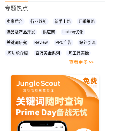
专题热点
卖家后台
行业趋势
新手上路
旺季策略
选品及产品开发
供应商
Listing优化
关键词研究
Review
PPC广告
站外引流
JS功能介绍
百万美金系列
JS工具实操
查看更多 >>
FBA相关知识
JS
账号关联
亚马逊直播
亚马逊卖家
prime day
爆款打造
亚马逊政策
cpc广告
亚马逊物流
亚马逊A+页面
海卖助手
亚马逊精铺
亚马逊变体
亚马逊主图
亚马逊账号
亚马逊流量
亚马逊库存
亚马逊跟卖
亚马逊运营
亚马逊购物车
亚马逊listing