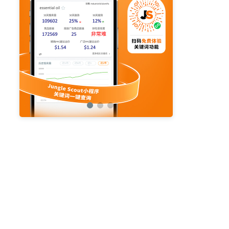
亚马逊活动
亚马逊开店
亚马逊瑞典站
亚马逊品牌备案
亚马逊运营直播
亚马逊官方直播
亚马逊选品直播
亚马逊优惠券
亚马逊ASIN
listing优化
亚马逊主题
差评
亚马逊排名
关键词
政策
listing
爆款最新
引流
运营
购物车
fba
站外
vat
re
选品
list