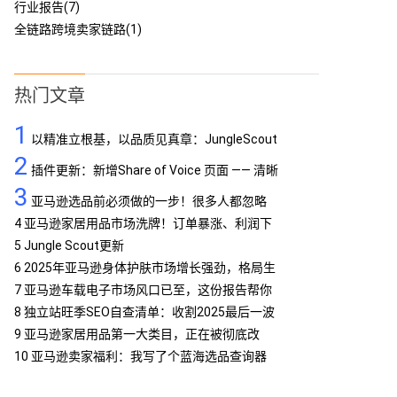
行业报告(7)
全链路跨境卖家链路(1)
热门文章
1
以精准立根基，以品质见真章：JungleScout
2
定义亚马逊工具专业标杆
插件更新：新增Share of Voice 页面 —— 清晰
3
呈现品牌竞争格局
亚马逊选品前必须做的一步！很多人都忽略
了…
4
亚马逊家居用品市场洗牌！订单暴涨、利润下
滑，你跟上了吗？
5
Jungle Scout更新
6
2025年亚马逊身体护肤市场增长强劲，格局生
变
7
亚马逊车载电子市场风口已至，这份报告帮你
抢占先机
8
独立站旺季SEO自查清单：收割2025最后一波
流量
9
亚马逊家居用品第一大类目，正在被彻底改
写！
10
亚马逊卖家福利：我写了个蓝海选品查询器
MCP，免费提供