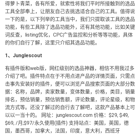
得萝卜青菜，各有所爱，就索性将我们平时所接触到的选品
工具全部奉上，让朋友自己去挑选适合自己的工具。值得说
一下的是，以下列举的工具当中，我们只提取该工具的选品
功能，有些工具除了选品功能外，还有其他功能，比如关键
词反查，listing优化，CPC广告监控和分析等等功能，具体
的你们自行了解，这里只介绍其选品功能。
1、Junglescout
有插件版和web版，网红级别的选品神器，相信不用我过多
介绍了吧。插件特点在于不用点进产品的详情页面，只需点
击事先安装好的插件，便可以浏览产品搜索页面的大部分数
据：名称，品牌，卖家数量，变体数量，价格，类目，销量
排名，预估销量，预估销售额，评论数量，评论星级，和物
流方式等。还没了解过的自行去了解吧，这款产品基本上可
以以一当十的。 网址：junglescout.com 价格：$29, $49,
$69, /月;$97/永久使用(插件) 支持站点：美国，英国，德
国，墨西哥，加拿大，法国，印度，意大利，西班牙