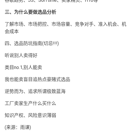
谷歌趋势、JS、Sorftime、卖家精灵、H10等
三、为什么要做选品分析
了解市场、市场把控、市场容量、竞争对手、准入机会、机
会成本
四、选品防坑指南(切忌!!!)
听说别人卖得好
类目no.1,别人能卖
我也能卖盲目追热点豪赌式选品
逆势而为、追求所谓极致蓝海
工厂卖家生产什么买什么
知识产权、风险意识薄弱
(来源：雨课)