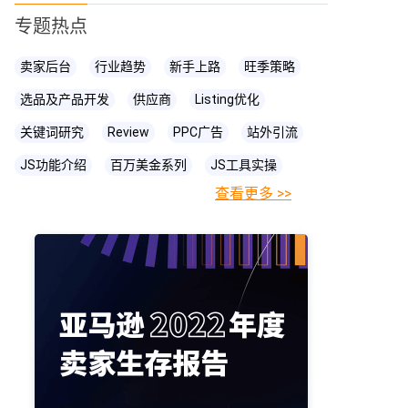
专题热点
卖家后台
行业趋势
新手上路
旺季策略
选品及产品开发
供应商
Listing优化
关键词研究
Review
PPC广告
站外引流
JS功能介绍
百万美金系列
JS工具实操
查看更多 >>
FBA相关知识
JS
账号关联
亚马逊直播
亚马逊卖家
prime day
爆款打造
亚马逊政策
cpc广告
亚马逊物流
亚马逊A+页面
海卖助手
亚马逊精铺
亚马逊变体
亚马逊主图
亚马逊账号
亚马逊流量
亚马逊库存
亚马逊跟卖
亚马逊运营
亚马逊购物车
亚马逊listing