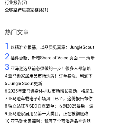
行业报告(7)
全链路跨境卖家链路(1)
热门文章
1
以精准立根基，以品质见真章：JungleScout
2
定义亚马逊工具专业标杆
插件更新：新增Share of Voice 页面 —— 清晰
3
呈现品牌竞争格局
亚马逊选品前必须做的一步！很多人都忽略
了…
4
亚马逊家居用品市场洗牌！订单暴涨、利润下
滑，你跟上了吗？
5
Jungle Scout更新
6
2025年亚马逊身体护肤市场增长强劲，格局生
变
7
亚马逊车载电子市场风口已至，这份报告帮你
抢占先机
8
独立站旺季SEO自查清单：收割2025最后一波
流量
9
亚马逊家居用品第一大类目，正在被彻底改
写！
10
亚马逊卖家福利：我写了个蓝海选品查询器
MCP，免费提供