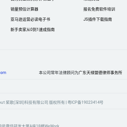
销量预估计算器
报名免费软件培训
亚马逊运营必读电子书
JS插件下载指南
新手卖家从0到1速成指南
com
本公司常年法律顾问为
广东天禄盟德律师事务所
gle Scout 桨歌(深圳)科技有限公司 版权所有 |
粤ICP备19023414号
号康佳研发大厦A座18楼WeWork