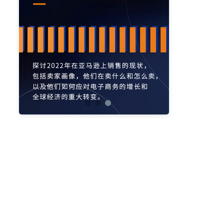
亚马逊活动
亚马逊开店
亚马逊瑞典站
亚马逊品牌备案
亚马逊运营直播
亚马逊官方直播
亚马逊选品直播
亚马逊优惠券
亚马逊ASIN
listing优化
亚马逊主题
差评
亚马逊排名
关键词
政策
listing
爆款最新
引流
运营
购物车
fba
站外
vat
re
选品
list