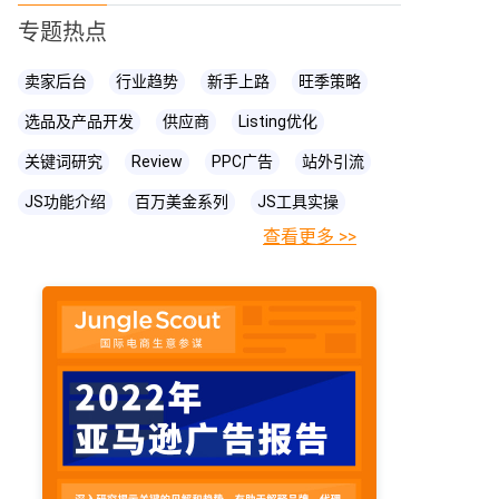
专题热点
卖家后台
行业趋势
新手上路
旺季策略
选品及产品开发
供应商
Listing优化
关键词研究
Review
PPC广告
站外引流
JS功能介绍
百万美金系列
JS工具实操
查看更多 >>
FBA相关知识
JS
账号关联
亚马逊直播
亚马逊卖家
prime day
爆款打造
亚马逊政策
cpc广告
亚马逊物流
亚马逊A+页面
海卖助手
亚马逊精铺
亚马逊变体
亚马逊主图
亚马逊账号
亚马逊流量
亚马逊库存
亚马逊跟卖
亚马逊运营
亚马逊购物车
亚马逊listing