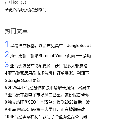
行业报告(7)
全链路跨境卖家链路(1)
热门文章
1
以精准立根基，以品质见真章：JungleScout
2
定义亚马逊工具专业标杆
插件更新：新增Share of Voice 页面 —— 清晰
3
呈现品牌竞争格局
亚马逊选品前必须做的一步！很多人都忽略
了…
4
亚马逊家居用品市场洗牌！订单暴涨、利润下
滑，你跟上了吗？
5
Jungle Scout更新
6
2025年亚马逊身体护肤市场增长强劲，格局生
变
7
亚马逊车载电子市场风口已至，这份报告帮你
抢占先机
8
独立站旺季SEO自查清单：收割2025最后一波
流量
9
亚马逊家居用品第一大类目，正在被彻底改
写！
10
亚马逊卖家福利：我写了个蓝海选品查询器
MCP，免费提供