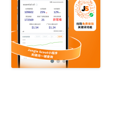
亚马逊活动
亚马逊开店
亚马逊瑞典站
亚马逊品牌备案
亚马逊运营直播
亚马逊官方直播
亚马逊选品直播
亚马逊优惠券
亚马逊ASIN
listing优化
亚马逊主题
差评
亚马逊排名
关键词
政策
listing
爆款最新
引流
运营
购物车
fba
站外
vat
re
选品
list