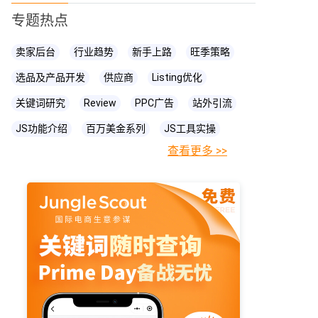
专题热点
卖家后台
行业趋势
新手上路
旺季策略
选品及产品开发
供应商
Listing优化
关键词研究
Review
PPC广告
站外引流
JS功能介绍
百万美金系列
JS工具实操
查看更多 >>
FBA相关知识
JS
账号关联
亚马逊直播
亚马逊卖家
prime day
爆款打造
亚马逊政策
cpc广告
亚马逊物流
亚马逊A+页面
海卖助手
亚马逊精铺
亚马逊变体
亚马逊主图
亚马逊账号
亚马逊流量
亚马逊库存
亚马逊跟卖
亚马逊运营
亚马逊购物车
亚马逊listing