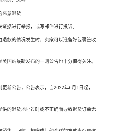
合当地语言风格
的恶意退货
相关证据进行举报，或写邮件进行投诉。
由退款的情况发生时，卖家可以准备好包裹签收
逊美国站最新发布的一则公告也十分值得关注。
更新公告，公告表示，自2022年6月1日起，
提供的退货地址过时或不正确而导致退货订单无
次销售、回收、捐赠或其他合适的方式来处理这