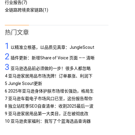
行业报告(7)
全链路跨境卖家链路(1)
热门文章
1
以精准立根基，以品质见真章：JungleScout
2
定义亚马逊工具专业标杆
插件更新：新增Share of Voice 页面 —— 清晰
3
呈现品牌竞争格局
亚马逊选品前必须做的一步！很多人都忽略
了…
4
亚马逊家居用品市场洗牌！订单暴涨、利润下
滑，你跟上了吗？
5
Jungle Scout更新
6
2025年亚马逊身体护肤市场增长强劲，格局生
变
7
亚马逊车载电子市场风口已至，这份报告帮你
抢占先机
8
独立站旺季SEO自查清单：收割2025最后一波
流量
9
亚马逊家居用品第一大类目，正在被彻底改
写！
10
亚马逊卖家福利：我写了个蓝海选品查询器
MCP，免费提供