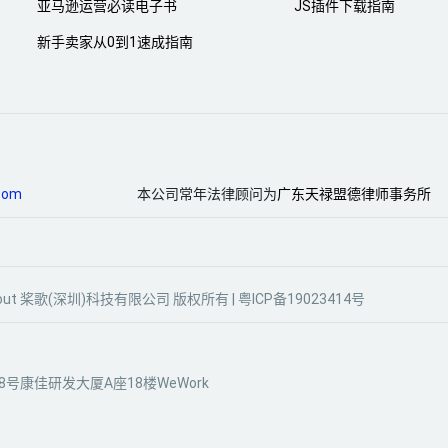
亚马逊运营必读电子书
JS插件下载指南
新手卖家从0到1速成指南
com
本公司常年法律顾问为
广东天禄盟德律师事务所
gle Scout 桨歌(深圳)科技有限公司 版权所有 |
粤ICP备19023414号
号康佳研发大厦A座18楼WeWork