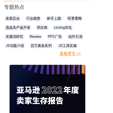
专题热点
卖家后台
行业趋势
新手上路
旺季策略
选品及产品开发
供应商
Listing优化
关键词研究
Review
PPC广告
站外引流
JS功能介绍
百万美金系列
JS工具实操
查看更多 >>
FBA相关知识
JS
账号关联
亚马逊直播
亚马逊卖家
prime day
爆款打造
亚马逊政策
cpc广告
亚马逊物流
亚马逊A+页面
海卖助手
亚马逊精铺
亚马逊变体
亚马逊主图
亚马逊账号
亚马逊流量
亚马逊库存
亚马逊跟卖
亚马逊运营
亚马逊购物车
亚马逊listing