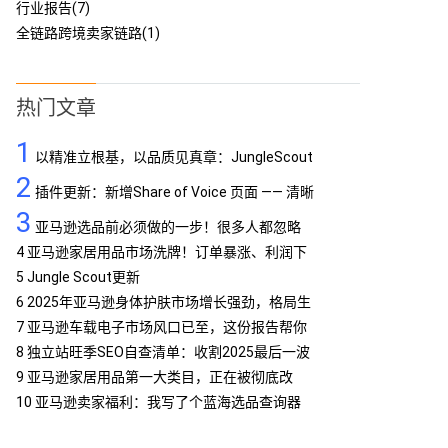
行业报告(7)
全链路跨境卖家链路(1)
热门文章
1
以精准立根基，以品质见真章：JungleScout
2
定义亚马逊工具专业标杆
插件更新：新增Share of Voice 页面 —— 清晰
3
呈现品牌竞争格局
亚马逊选品前必须做的一步！很多人都忽略
了…
4
亚马逊家居用品市场洗牌！订单暴涨、利润下
滑，你跟上了吗？
5
Jungle Scout更新
6
2025年亚马逊身体护肤市场增长强劲，格局生
变
7
亚马逊车载电子市场风口已至，这份报告帮你
抢占先机
8
独立站旺季SEO自查清单：收割2025最后一波
流量
9
亚马逊家居用品第一大类目，正在被彻底改
写！
10
亚马逊卖家福利：我写了个蓝海选品查询器
MCP，免费提供