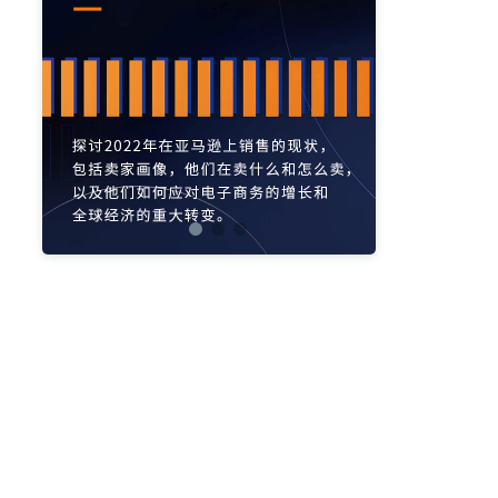
亚马逊活动
亚马逊开店
亚马逊瑞典站
亚马逊品牌备案
亚马逊运营直播
亚马逊官方直播
亚马逊选品直播
亚马逊优惠券
亚马逊ASIN
listing优化
亚马逊主题
差评
亚马逊排名
关键词
政策
listing
爆款最新
引流
运营
购物车
fba
站外
vat
re
选品
list