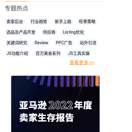
专题热点
卖家后台
行业趋势
新手上路
旺季策略
选品及产品开发
供应商
Listing优化
关键词研究
Review
PPC广告
站外引流
JS功能介绍
百万美金系列
JS工具实操
查看更多 >>
FBA相关知识
JS
账号关联
亚马逊直播
亚马逊卖家
prime day
爆款打造
亚马逊政策
cpc广告
亚马逊物流
亚马逊A+页面
海卖助手
亚马逊精铺
亚马逊变体
亚马逊主图
亚马逊账号
亚马逊流量
亚马逊库存
亚马逊跟卖
亚马逊运营
亚马逊购物车
亚马逊listing