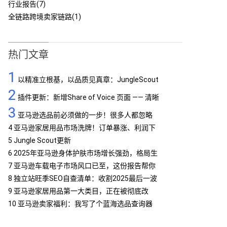
行业报告(7)
全链路跨境卖家链路(1)
热门文章
1
以精准立根基，以品质见真章：JungleScout
2
定义亚马逊工具专业标杆
插件更新：新增Share of Voice 页面 —— 清晰
3
呈现品牌竞争格局
亚马逊选品前必须做的一步！很多人都忽略
了…
4
亚马逊家居用品市场洗牌！订单暴涨、利润下
滑，你跟上了吗？
5
Jungle Scout更新
6
2025年亚马逊身体护肤市场增长强劲，格局生
变
7
亚马逊车载电子市场风口已至，这份报告帮你
抢占先机
8
独立站旺季SEO自查清单：收割2025最后一波
流量
9
亚马逊家居用品第一大类目，正在被彻底改
写！
10
亚马逊卖家福利：我写了个蓝海选品查询器
MCP，免费提供