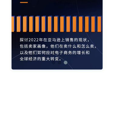
亚马逊活动
亚马逊开店
亚马逊瑞典站
亚马逊品牌备案
亚马逊运营直播
亚马逊官方直播
亚马逊选品直播
亚马逊优惠券
亚马逊ASIN
listing优化
亚马逊主题
差评
亚马逊排名
关键词
政策
listing
爆款最新
引流
运营
购物车
fba
站外
vat
re
选品
list