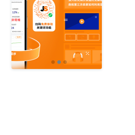
亚马逊活动
亚马逊开店
亚马逊瑞典站
亚马逊品牌备案
亚马逊运营直播
亚马逊官方直播
亚马逊选品直播
亚马逊优惠券
亚马逊ASIN
listing优化
亚马逊主题
差评
亚马逊排名
关键词
政策
listing
爆款最新
引流
运营
购物车
fba
站外
vat
re
选品
list