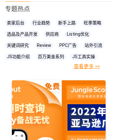
专题热点
卖家后台
行业趋势
新手上路
旺季策略
选品及产品开发
供应商
Listing优化
关键词研究
Review
PPC广告
站外引流
JS功能介绍
百万美金系列
JS工具实操
查看更多 >>
FBA相关知识
JS
账号关联
亚马逊直播
亚马逊卖家
prime day
爆款打造
亚马逊政策
cpc广告
亚马逊物流
亚马逊A+页面
海卖助手
亚马逊精铺
亚马逊变体
亚马逊主图
亚马逊账号
亚马逊流量
亚马逊库存
亚马逊跟卖
亚马逊运营
亚马逊购物车
亚马逊listing