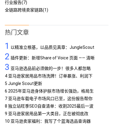
行业报告(7)
全链路跨境卖家链路(1)
热门文章
1
以精准立根基，以品质见真章：JungleScout
2
定义亚马逊工具专业标杆
插件更新：新增Share of Voice 页面 —— 清晰
3
呈现品牌竞争格局
亚马逊选品前必须做的一步！很多人都忽略
了…
4
亚马逊家居用品市场洗牌！订单暴涨、利润下
滑，你跟上了吗？
5
Jungle Scout更新
6
2025年亚马逊身体护肤市场增长强劲，格局生
变
7
亚马逊车载电子市场风口已至，这份报告帮你
抢占先机
8
独立站旺季SEO自查清单：收割2025最后一波
流量
9
亚马逊家居用品第一大类目，正在被彻底改
写！
10
亚马逊卖家福利：我写了个蓝海选品查询器
MCP，免费提供