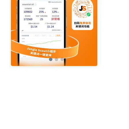
亚马逊活动
亚马逊开店
亚马逊瑞典站
亚马逊品牌备案
亚马逊运营直播
亚马逊官方直播
亚马逊选品直播
亚马逊优惠券
亚马逊ASIN
listing优化
亚马逊主题
差评
亚马逊排名
关键词
政策
listing
爆款最新
引流
运营
购物车
fba
站外
vat
re
选品
list