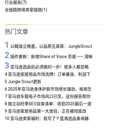
行业报告(7)
全链路跨境卖家链路(1)
热门文章
1
以精准立根基，以品质见真章：JungleScout
2
定义亚马逊工具专业标杆
插件更新：新增Share of Voice 页面 —— 清晰
3
呈现品牌竞争格局
亚马逊选品前必须做的一步！很多人都忽略
了…
4
亚马逊家居用品市场洗牌！订单暴涨、利润下
滑，你跟上了吗？
5
Jungle Scout更新
6
2025年亚马逊身体护肤市场增长强劲，格局生
变
7
亚马逊车载电子市场风口已至，这份报告帮你
抢占先机
8
独立站旺季SEO自查清单：收割2025最后一波
流量
9
亚马逊家居用品第一大类目，正在被彻底改
写！
10
亚马逊卖家福利：我写了个蓝海选品查询器
MCP，免费提供