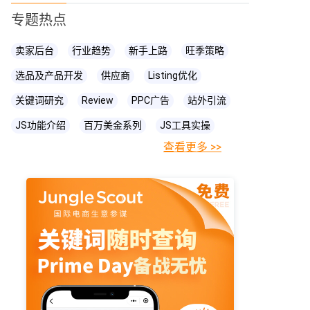
专题热点
卖家后台
行业趋势
新手上路
旺季策略
选品及产品开发
供应商
Listing优化
关键词研究
Review
PPC广告
站外引流
JS功能介绍
百万美金系列
JS工具实操
查看更多 >>
FBA相关知识
JS
账号关联
亚马逊直播
亚马逊卖家
prime day
爆款打造
亚马逊政策
cpc广告
亚马逊物流
亚马逊A+页面
海卖助手
亚马逊精铺
亚马逊变体
亚马逊主图
亚马逊账号
亚马逊流量
亚马逊库存
亚马逊跟卖
亚马逊运营
亚马逊购物车
亚马逊listing