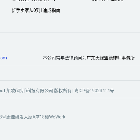
新手卖家从0到1速成指南
com
本公司常年法律顾问为
广东天禄盟德律师事务所
gle Scout 桨歌(深圳)科技有限公司 版权所有 |
粤ICP备19023414号
号康佳研发大厦A座18楼WeWork