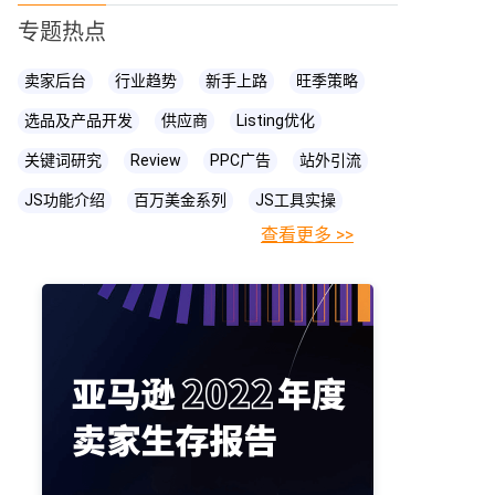
专题热点
卖家后台
行业趋势
新手上路
旺季策略
选品及产品开发
供应商
Listing优化
关键词研究
Review
PPC广告
站外引流
JS功能介绍
百万美金系列
JS工具实操
查看更多 >>
FBA相关知识
JS
账号关联
亚马逊直播
亚马逊卖家
prime day
爆款打造
亚马逊政策
cpc广告
亚马逊物流
亚马逊A+页面
海卖助手
亚马逊精铺
亚马逊变体
亚马逊主图
亚马逊账号
亚马逊流量
亚马逊库存
亚马逊跟卖
亚马逊运营
亚马逊购物车
亚马逊listing