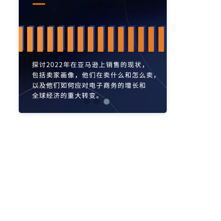
亚马逊活动
亚马逊开店
亚马逊瑞典站
亚马逊品牌备案
亚马逊运营直播
亚马逊官方直播
亚马逊选品直播
亚马逊优惠券
亚马逊ASIN
listing优化
亚马逊主题
差评
亚马逊排名
关键词
政策
listing
爆款最新
引流
运营
购物车
fba
站外
vat
re
选品
list