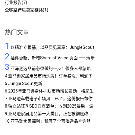
行业报告(7)
全链路跨境卖家链路(1)
热门文章
1
以精准立根基，以品质见真章：JungleScout
2
定义亚马逊工具专业标杆
插件更新：新增Share of Voice 页面 —— 清晰
3
呈现品牌竞争格局
亚马逊选品前必须做的一步！很多人都忽略
了…
4
亚马逊家居用品市场洗牌！订单暴涨、利润下
滑，你跟上了吗？
5
Jungle Scout更新
6
2025年亚马逊身体护肤市场增长强劲，格局生
变
7
亚马逊车载电子市场风口已至，这份报告帮你
抢占先机
8
独立站旺季SEO自查清单：收割2025最后一波
流量
9
亚马逊家居用品第一大类目，正在被彻底改
写！
10
亚马逊卖家福利：我写了个蓝海选品查询器
MCP，免费提供