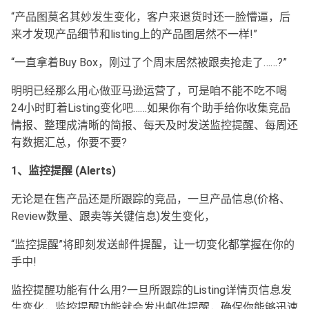
“产品图莫名其妙发生变化，客户来退货时还一脸懵逼，后
来才发现产品细节和listing上的产品图居然不一样!”
“一直拿着Buy Box，刚过了个周末居然被跟卖抢走了……?”
明明已经那么用心做亚马逊运营了，可是咱不能不吃不喝
24小时盯着Listing变化吧……如果你有个助手给你收集竞品
情报、整理成清晰的简报、每天及时发送监控提醒、每周还
有数据汇总，你要不要?
1、监控提醒 (Alerts)
无论是在售产品还是所跟踪的竞品，一旦产品信息(价格、
Review数量、跟卖等关键信息)发生变化，
“监控提醒”将即刻发送邮件提醒，让一切变化都掌握在你的
手中!
监控提醒功能有什么用?一旦所跟踪的Listing详情页信息发
生变化，监控提醒功能就会发出邮件提醒，确保你能够迅速