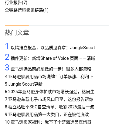
行业报告(7)
全链路跨境卖家链路(1)
热门文章
1
以精准立根基，以品质见真章：JungleScout
2
定义亚马逊工具专业标杆
插件更新：新增Share of Voice 页面 —— 清晰
3
呈现品牌竞争格局
亚马逊选品前必须做的一步！很多人都忽略
了…
4
亚马逊家居用品市场洗牌！订单暴涨、利润下
滑，你跟上了吗？
5
Jungle Scout更新
6
2025年亚马逊身体护肤市场增长强劲，格局生
变
7
亚马逊车载电子市场风口已至，这份报告帮你
抢占先机
8
独立站旺季SEO自查清单：收割2025最后一波
流量
9
亚马逊家居用品第一大类目，正在被彻底改
写！
10
亚马逊卖家福利：我写了个蓝海选品查询器
MCP，免费提供