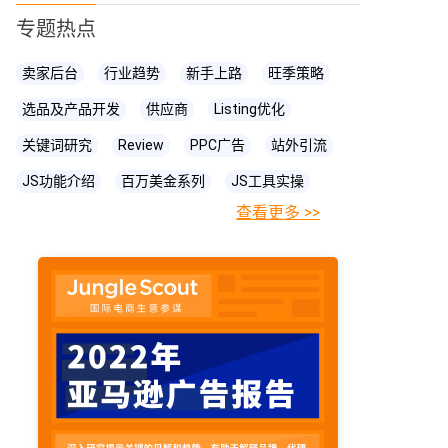
专题热点
卖家后台
行业趋势
新手上路
旺季策略
选品及产品开发
供应商
Listing优化
关键词研究
Review
PPC广告
站外引流
JS功能介绍
百万美金系列
JS工具实操
查看更多 >>
FBA相关知识
JS
账号关联
亚马逊直播
亚马逊卖家
prime day
爆款打造
亚马逊政策
cpc广告
亚马逊物流
亚马逊A+页面
海卖助手
亚马逊精铺
亚马逊变体
亚马逊主图
亚马逊账号
亚马逊流量
亚马逊库存
亚马逊跟卖
亚马逊运营
亚马逊购物车
亚马逊listing