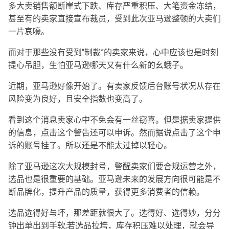
多大卖销售额断崖式下跌、库存严重积压、大笔资金冻结，
甚至有的卖家直接宣布裁员，受到此次亚马逊整顿的大卖们
一片哀嚎。
而对于那些没有受到“制裁”的卖家来说，心中应该也是时刻
提心吊胆，生怕亚马逊哪天又有什么新的幺蛾子。
近期，亚马逊好像开始了。有卖家反馈后台账号状况从存在
风险变为良好，且安全指数也变高了。
看到这个消息卖家心中不免会有一丝窃喜。但是据卖家提供
的信息，点击这个警告还可以申诉。然而据说点击了这个申
诉的账号挂了。所以还是不能太过掉以轻心。
除了亚马逊这次大规模封号，警醒卖家们要合规运营之外，
选品也是很重要的基础。亚马逊未来的发展方向很可能是不
断品牌化，提升产品的质量，获得更多消费者的信赖。
选品选得好与坏，那差距就很大了。选得好、选得妙，分分
钟出单出到手软;若选品拉垮，库存积压难以处理，就会导