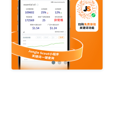
亚马逊活动
亚马逊开店
亚马逊瑞典站
亚马逊品牌备案
亚马逊运营直播
亚马逊官方直播
亚马逊选品直播
亚马逊优惠券
亚马逊ASIN
listing优化
亚马逊主题
差评
亚马逊排名
关键词
政策
listing
爆款最新
引流
运营
购物车
fba
站外
vat
re
选品
list