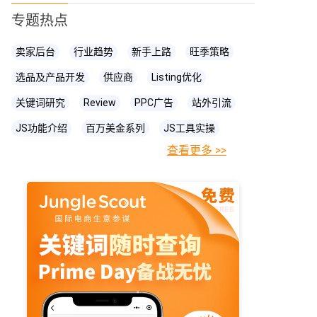
专题热点
卖家后台
行业趋势
新手上路
旺季策略
选品及产品开发
供应商
Listing优化
关键词研究
Review
PPC广告
站外引流
JS功能介绍
百万美金系列
JS工具实操
查看更多 >>
FBA相关知识
JS
账号关联
亚马逊直播
亚马逊卖家
prime day
爆款打造
亚马逊政策
cpc广告
亚马逊物流
亚马逊A+页面
海卖助手
亚马逊精铺
亚马逊变体
亚马逊主图
亚马逊账号
亚马逊流量
亚马逊库存
亚马逊跟卖
亚马逊运营
亚马逊购物车
亚马逊listing