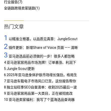
行业报告(7)
全链路跨境卖家链路(1)
热门文章
1
以精准立根基，以品质见真章：JungleScout
2
定义亚马逊工具专业标杆
插件更新：新增Share of Voice 页面 —— 清晰
3
呈现品牌竞争格局
亚马逊选品前必须做的一步！很多人都忽略
了…
4
亚马逊家居用品市场洗牌！订单暴涨、利润下
滑，你跟上了吗？
5
Jungle Scout更新
6
2025年亚马逊身体护肤市场增长强劲，格局生
变
7
亚马逊车载电子市场风口已至，这份报告帮你
抢占先机
8
独立站旺季SEO自查清单：收割2025最后一波
流量
9
亚马逊家居用品第一大类目，正在被彻底改
写！
10
亚马逊卖家福利：我写了个蓝海选品查询器
MCP，免费提供