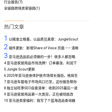
行业报告(7)
全链路跨境卖家链路(1)
热门文章
1
以精准立根基，以品质见真章：JungleScout
2
定义亚马逊工具专业标杆
插件更新：新增Share of Voice 页面 —— 清晰
3
呈现品牌竞争格局
亚马逊选品前必须做的一步！很多人都忽略
了…
4
亚马逊家居用品市场洗牌！订单暴涨、利润下
滑，你跟上了吗？
5
Jungle Scout更新
6
2025年亚马逊身体护肤市场增长强劲，格局生
变
7
亚马逊车载电子市场风口已至，这份报告帮你
抢占先机
8
独立站旺季SEO自查清单：收割2025最后一波
流量
9
亚马逊家居用品第一大类目，正在被彻底改
写！
10
亚马逊卖家福利：我写了个蓝海选品查询器
MCP，免费提供