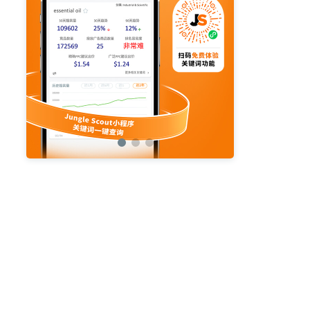
亚马逊活动
亚马逊开店
亚马逊瑞典站
亚马逊品牌备案
亚马逊运营直播
亚马逊官方直播
亚马逊选品直播
亚马逊优惠券
亚马逊ASIN
listing优化
亚马逊主题
差评
亚马逊排名
关键词
政策
listing
爆款最新
引流
运营
购物车
fba
站外
vat
re
选品
list