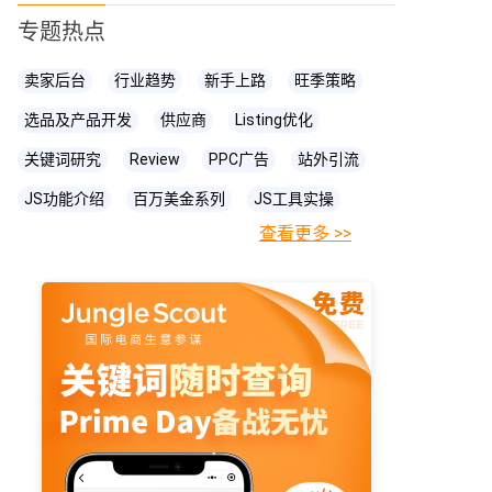
专题热点
卖家后台
行业趋势
新手上路
旺季策略
选品及产品开发
供应商
Listing优化
关键词研究
Review
PPC广告
站外引流
JS功能介绍
百万美金系列
JS工具实操
查看更多 >>
FBA相关知识
JS
账号关联
亚马逊直播
亚马逊卖家
prime day
爆款打造
亚马逊政策
cpc广告
亚马逊物流
亚马逊A+页面
海卖助手
亚马逊精铺
亚马逊变体
亚马逊主图
亚马逊账号
亚马逊流量
亚马逊库存
亚马逊跟卖
亚马逊运营
亚马逊购物车
亚马逊listing