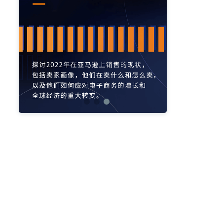
亚马逊活动
亚马逊开店
亚马逊瑞典站
亚马逊品牌备案
亚马逊运营直播
亚马逊官方直播
亚马逊选品直播
亚马逊优惠券
亚马逊ASIN
listing优化
亚马逊主题
差评
亚马逊排名
关键词
政策
listing
爆款最新
引流
运营
购物车
fba
站外
vat
re
选品
list