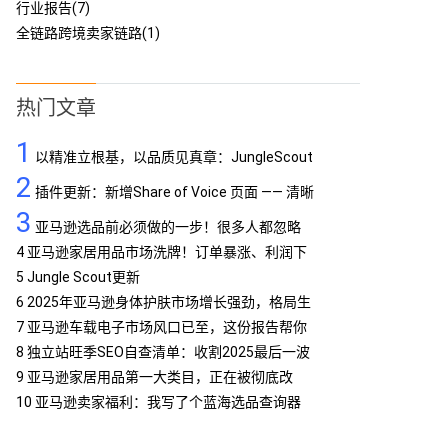
行业报告(7)
全链路跨境卖家链路(1)
热门文章
1
以精准立根基，以品质见真章：JungleScout
2
定义亚马逊工具专业标杆
插件更新：新增Share of Voice 页面 —— 清晰
3
呈现品牌竞争格局
亚马逊选品前必须做的一步！很多人都忽略
了…
4
亚马逊家居用品市场洗牌！订单暴涨、利润下
滑，你跟上了吗？
5
Jungle Scout更新
6
2025年亚马逊身体护肤市场增长强劲，格局生
变
7
亚马逊车载电子市场风口已至，这份报告帮你
抢占先机
8
独立站旺季SEO自查清单：收割2025最后一波
流量
9
亚马逊家居用品第一大类目，正在被彻底改
写！
10
亚马逊卖家福利：我写了个蓝海选品查询器
MCP，免费提供