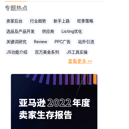
专题热点
卖家后台
行业趋势
新手上路
旺季策略
选品及产品开发
供应商
Listing优化
关键词研究
Review
PPC广告
站外引流
JS功能介绍
百万美金系列
JS工具实操
查看更多 >>
FBA相关知识
JS
账号关联
亚马逊直播
亚马逊卖家
prime day
爆款打造
亚马逊政策
cpc广告
亚马逊物流
亚马逊A+页面
海卖助手
亚马逊精铺
亚马逊变体
亚马逊主图
亚马逊账号
亚马逊流量
亚马逊库存
亚马逊跟卖
亚马逊运营
亚马逊购物车
亚马逊listing