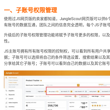
一、
子账号权限管理
使用过JS网页版的卖家都知道，JungleScout网页版可以供
有账号的数据互通，团队之间的信息完全透明，每个JS子账
升级后的
子账号权限管理
功能将赋予子账号更多的权限，以及
性。
JS主账号拥有
所有账号权限的控制权
，可以看到
所有用户共
据
；
子账号可以选择将自己的条件
筛选设置
、
搜索结果
以及其
分享
给其它子账号；
子账号可以看到自己的数据以及
其它账号