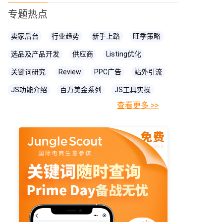
专题热点
卖家后台
行业趋势
新手上路
旺季策略
选品及产品开发
供应商
Listing优化
关键词研究
Review
PPC广告
站外引流
JS功能介绍
百万美金系列
JS工具实操
查看更多 >>
FBA相关知识
JS
账号关联
亚马逊直播
亚马逊卖家
prime day
爆款打造
亚马逊政策
cpc广告
亚马逊物流
亚马逊A+页面
海卖助手
亚马逊精铺
亚马逊变体
亚马逊主图
亚马逊账号
亚马逊流量
亚马逊库存
亚马逊跟卖
亚马逊运营
亚马逊购物车
亚马逊listing