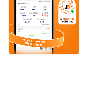
亚马逊活动
亚马逊开店
亚马逊瑞典站
亚马逊品牌备案
亚马逊运营直播
亚马逊官方直播
亚马逊选品直播
亚马逊优惠券
亚马逊ASIN
listing优化
亚马逊主题
差评
亚马逊排名
关键词
政策
listing
爆款最新
引流
运营
购物车
fba
站外
vat
re
选品
list