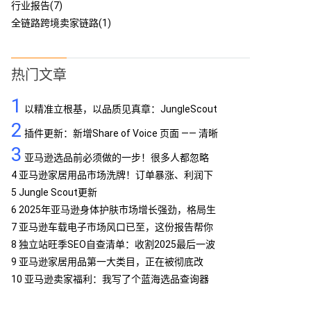
行业报告(7)
全链路跨境卖家链路(1)
热门文章
1
以精准立根基，以品质见真章：JungleScout
2
定义亚马逊工具专业标杆
插件更新：新增Share of Voice 页面 —— 清晰
3
呈现品牌竞争格局
亚马逊选品前必须做的一步！很多人都忽略
了…
4
亚马逊家居用品市场洗牌！订单暴涨、利润下
滑，你跟上了吗？
5
Jungle Scout更新
6
2025年亚马逊身体护肤市场增长强劲，格局生
变
7
亚马逊车载电子市场风口已至，这份报告帮你
抢占先机
8
独立站旺季SEO自查清单：收割2025最后一波
流量
9
亚马逊家居用品第一大类目，正在被彻底改
写！
10
亚马逊卖家福利：我写了个蓝海选品查询器
MCP，免费提供