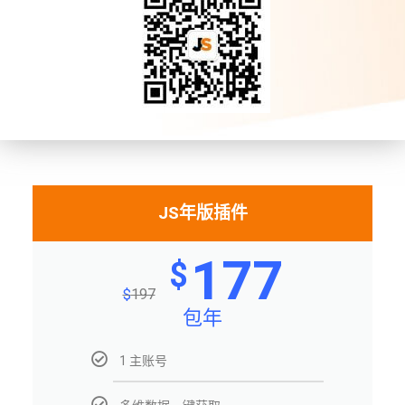
JS年版插件
177
$
$
197
包年
1 主账号